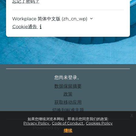
忘记了密码？
Workplace 简体中文版 ‎(zh_cn_wp)‎
Cookie通告
您尚未登录。
‎数据保留摘要‎
政策
获取移动应用
切换到标准主题
x
如果您继续浏览本网站，即表示您同意我们的政策:
Privacy Policy
Code of Conduct
Cookies Policy
Powered by
Moodle Workplace
继续