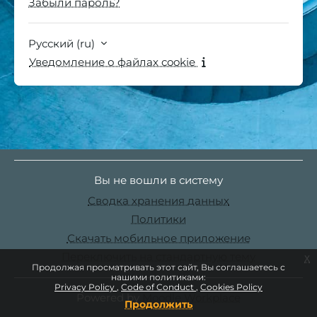
Забыли пароль?
Русский ‎(ru)‎
Уведомление о файлах cookie
Вы не вошли в систему
Сводка хранения данных
Политики
Скачать мобильное приложение
Переключить на стандартную тему
x
Продолжая просматривать этот сайт, Вы соглашаетесь с
нашими политиками:
Privacy Policy
Code of Conduct
Cookies Policy
Powered by
Moodle Workplace
Продолжить