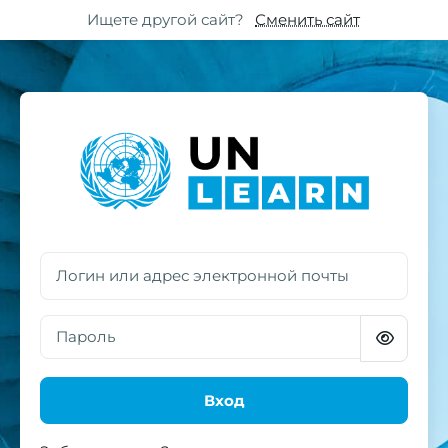
Перейти к основному содержанию
Skip to footer
Ищете другой сайт?
Сменить сайт
Зайти на UN Learn
Логин или адрес электронной почты
Пароль
Вход