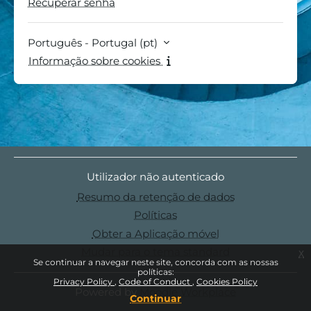
Recuperar senha
Português - Portugal ‎(pt)‎
Informação sobre cookies
Utilizador não autenticado
Resumo da retenção de dados
Políticas
Obter a Aplicação móvel
Mudar para o tema standard
x
Se continuar a navegar neste site, concorda com as nossas
políticas:
Privacy Policy
Code of Conduct
Cookies Policy
Powered by
Moodle Workplace
Continuar