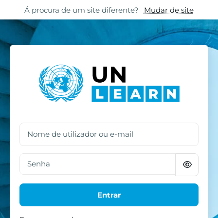
Ir para o conteúdo principal
Skip to footer
Á procura de um site diferente?
Mudar de site
Entrar em UN Lear
Nome de utilizador ou e-mail
Senha
Entrar