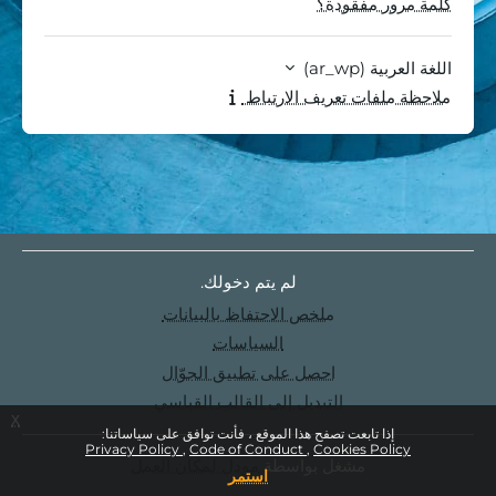
كلمة مرور مفقودة؟
اللغة العربية ‎(ar_wp)‎
ملاحظة ملفات تعريف الارتباط
لم يتم دخولك.
ملخص الاحتفاظ بالبيانات
السياسات
احصل على تطبيق الجوّال
التبديل إلى القالب القياسي
x
إذا تابعت تصفح هذا الموقع ، فأنت توافق على سياساتنا:
Privacy Policy
Code of Conduct
Cookies Policy
مشغل بواسطة
مودل لمكان العمل
استمر